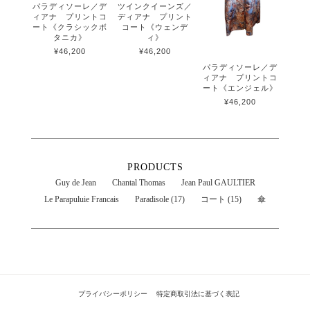
パラディソーレ／デ
ツインクイーンズ／
ィアナ プリントコ
ディアナ プリント
ート《クラシックボ
コート《ウェンデ
タニカ》
ィ》
¥46,200
¥46,200
パラディソーレ／デ
ィアナ プリントコ
ート《エンジェル》
¥46,200
PRODUCTS
Guy de Jean
Chantal Thomas
Jean Paul GAULTIER
Le Parapuluie Francais
Paradisole (17)
コート (15)
傘
プライバシーポリシー
特定商取引法に基づく表記