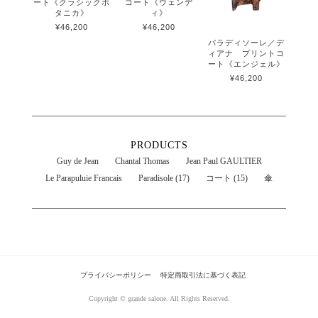
ート《クラシックボ
コート《ウェンデ
タニカ》
ィ》
¥46,200
¥46,200
パラディソーレ／デ
ィアナ プリントコ
ート《エンジェル》
¥46,200
PRODUCTS
Guy de Jean
Chantal Thomas
Jean Paul GAULTIER
Le Parapuluie Francais
Paradisole (17)
コート (15)
傘
プライバシーポリシー
特定商取引法に基づく表記
Copyright © grande salone. All Rights Reserved.