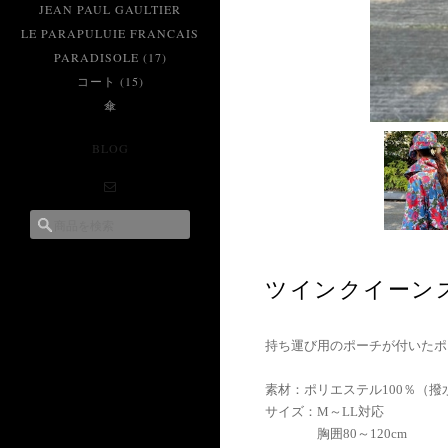
JEAN PAUL GAULTIER
LE PARAPULUIE FRANCAIS
PARADISOLE (17)
コート (15)
傘
BLOG
ツインクイーン
持ち運び用のポーチが付いたポ
素材：ポリエステル100％（撥
サイズ：M～LL対応
胸囲80～120cm