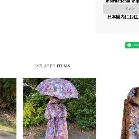
International shi
Sold 
日本国内にお住
RELATED ITEMS