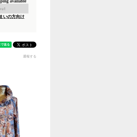
pping available
out
まいの方向け
通報する