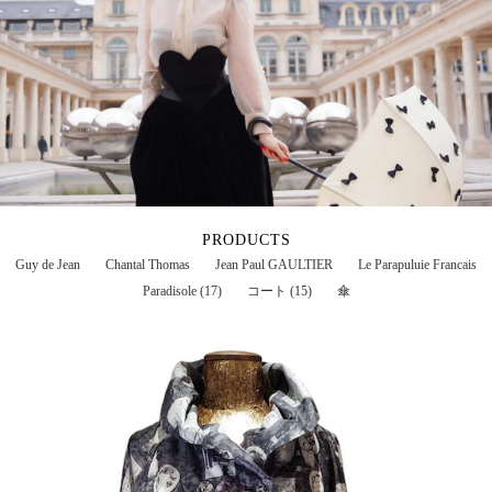
PRODUCTS
Guy de Jean
Chantal Thomas
Jean Paul GAULTIER
Le Parapuluie Francais
Paradisole (17)
コート (15)
傘